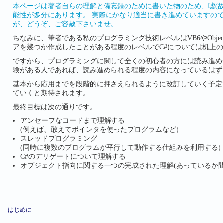
本ページは著者自らの理解と備忘録のために書いた物のため、嘘(
能性が多分にあります。 実際にかなり適当に書き進めていますの
が、どうぞ、ご容赦下さいませ。
ちなみに、筆者である私のプログラミング技術レベルはVB6やObjective
アを幾つか作成したことがある程度のレベルでC#については机上
ですから、プログラミングに関して全くの初心者の方には読み進め
験がある人であれば、読み進められる程度の内容になっているはず
基本から応用までを段階的に押さえられるように改訂していく予定
ていくと期待されます。
最終目標は次の通りです。
アンセーフなコードまで理解する
(例えば、敢えてポインタを使ったプログラムなど)
スレッドプログラミング
(同時に複数のプログラムが平行して動作する仕組みを利用する)
C#のデリゲートについて理解する
オブジェクト指向に関する一つの完成された理解(あっているか
はじめに