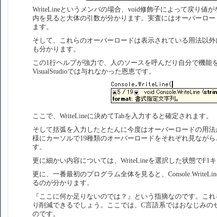
WriteLineというメンバの場合、void修飾子によって戻
内を見ると大体の引数が分かります。実査にはオーバーロー
ます。
そして、これらのオーバーロードは表示されている用法以外に
も分かります。
この1行ヘルプが強力で、人のソースを呼んだり自分で機能
VisualStudioでは与れなかった恩恵です。
ここで、WriteLineに決めてTabを入力すると確定されます。
そして括弧を入力したとたんに今度はオーバーロードの用法
様にカーソルで19種類のオーバーロードをそれぞれ見なが
す。
更に細かい内容については、WriteLineを選択した状態で
更に、一番最初のプログラム全体を見ると、Console.WriteLine(
るのが分かります。
『ここに何か足りないのでは？』という指摘なのです。これ
り削減できるでしょう。ここでは、C言語系ではおなじみの
のです。