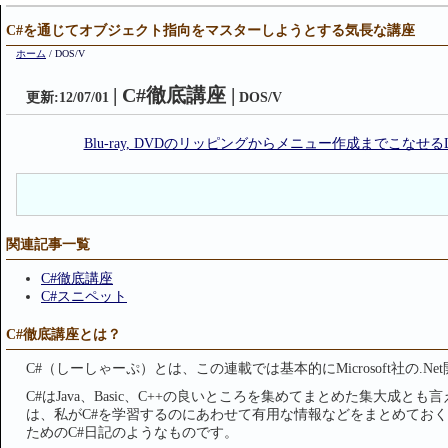
C#を通じてオブジェクト指向をマスターしようとする気長な講座
ホーム
/
DOS/V
| C#徹底講座 |
更新:
12/07/01
DOS/V
Blu-ray, DVDのリッピングからメニュー作成までこなせるLeawo
関連記事一覧
C#徹底講座
C#スニペット
C#徹底講座とは？
C#（しーしゃーぷ）とは、この連載では基本的にMicrosoft社の.
C#はJava、Basic、C++の良いところを集めてまとめた集大成と
は、私がC#を学習するのにあわせて有用な情報などをまとめてお
ためのC#日記のようなものです。