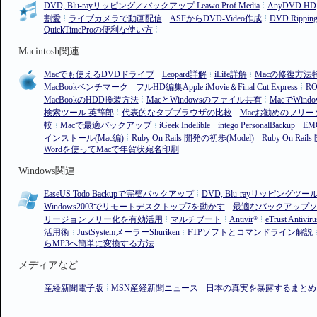
DVD, Blu-rayリッピング／バックアップ Leawo Prof.Media
AnyDVD HD
割愛
ライブカメラで動画配信
ASFからDVD-Video作成
DVD Ripp
QuickTimeProの便利な使い方
Macintosh関連
Macでも使えるDVDドライブ
Leopard詳解
iLife詳解
Macの修復方法
MacBookベンチマーク
フルHD編集Apple iMovie＆Final Cut Express
RO
MacBookのHDD換装方法
MacとWindowsのファイル共有
MacでWin
検索ツール 英辞郎
代表的なタブブラウザの比較
Macお勧めのフリ
較
Macで最適バックアップ
iGeek Indelible
intego PersonalBackup
EM
インストール(Mac編)
Ruby On Rails 開発の初歩(Model)
Ruby On Rail
Wordを使ってMacで年賀状宛名印刷
Windows関連
EaseUS Todo Backupで完璧バックアップ
DVD, Blu-rayリッピングツール
Windows2003でリモートデスクトップ7を動かす
最適なバックアップ
リージョンフリー化を有効活用
マルチブート
Antivir
eTrust Antiviru
®
活用術
JustSystemメーラーShuriken
FTPソフトとコマンドライン解説
らMP3へ簡単に変換する方法
メディアなど
産経新聞電子版
MSN産経新聞ニュース
日本の真実を暴露するまとめ