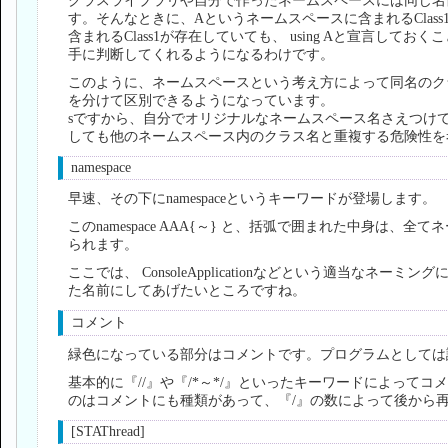
クラスライブラリや自分で作ったネームスペースには同じ名
す。そんなときに、Aというネームスペースに含まれるClas
含まれるClass1が存在していても、 using Aと宣言しておくこ
手に判断してくれるようになるわけです。
このように、ネームスペースという考え方によって同名のク
を分けて区別できるようになっています。
sですから、自分でオリジナルなネームスペース名さえつけ
しても他のネームスペース内のクラス名と重複する危険性を
namespace
早速、その下にnamespaceというキーワードが登場します。
このnamespace AAA{～} と、括弧で囲まれた中身は、
られます。
ここでは、 ConsoleApplicationなどという適当なネ
た名前にしてあげたいところですね。
コメント
緑色になっている部分はコメントです。プログラムとしては
基本的に『//』や『/*～*/』といったキーワードによってコ
のはコメントにも種類があって、『/』の数によって後から
[STAThread]