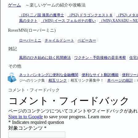
ゲーム
～楽しいゲームの紹介や攻略法
（DS) 二ノ国 漆黒の魔導士
（PS2) ドラゴンクエスト８
（PS2) メ
風のタクト
（WIN) イース フェルガナの誓い
（WIN) XANADU～NE
RoverMNI(ローバーミニ)
ローバーミニ
チャイルドシート
ベビーカー
雑記
風邪のひき始めに効く民間療法
ワクチン・予防接種の是非考察
住宅
その他
ネットバンキングに便利な金融機関
便利なサイト翻訳機能
便利ツール 
ジへのリンク集
相互リンク
：相互リンク募集中！
本ページの統計
：
コメント・フィードバック