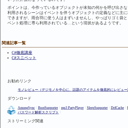
ポイントは、今作っているオブジェクトが未知の何かを呼び出さな
利用されるシーンはイベントを伴うオブジェクトの定義などに主に
できますが、雨合羽に使う人はまずいませんし、やっぱりゴミ袋とし
ベント処理に専ら利用されている…という現状があるようです。
関連記事一覧
C#徹底講座
C#スニペット
お勧めリンク
モノレビュー（デジモノを中心に、話題のアイテムを徹底的にレビュー
ダウンロード
AmongSync
BootSupporter
mp3 PartyPlayer
SleepSupporter
DelCache
パスワード解析スクリプト
ストリーミング関連