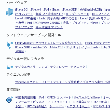
ハードウェア
iPhone 3G
iPhone 4
iPod＋iTunes
iPhone SDK
色域(AdobeRGB)
hp m
にコンバート
無線LAN環境802.11n
キャプチャボード
HD-LAN
LavieJ HDD換装
LavieJ 調子の悪いHDDの復旧
LavieJ 無線LANモ
と復元
Intel PRO/Wireless 2200BG
液晶・プラズマテレビ比較
プリンタ
プチソフィア
婦人体温計 マドンナ
ソフトウェア／サービス／開発SDK
CloudMounterでクラウドストレージを全部マウント
ExpanDrive
iPhone SDK
Adobe CS5
Adobe CS3
3Dポリゴナイザー Shade
Ruby O
底講座
デジタル一眼レフカメラ
デジタルカメラ
レンズ
テクノロジー
テクニック
テクニカル記事
Windowsログオン、リモートデスクトップ接続時にプログラム実行（発
趣味関連
神楽坂周辺情報
iPod
MPEG4コンバート
iPodTouchのJailBreak
オー
ンターネットビジネス・アフィリエイト
TREK購入記念！The 自転車
予定】
DIY作品の紹介
シェーバー
ezアプリ【休止】
ザウルス【