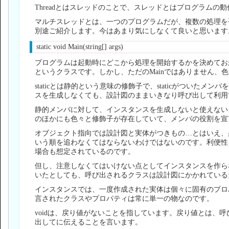
Threadとはスレッドのことで、スレッドとはプログラムの
マルチスレッドとは、一つのプログラムだが、複数の処理を
別途ご紹介します。今はあまり気にしなくて良いと思います
static void Main(string[] args)
プログラムは起動時にどこから処理を開始するかを決めておか
というクラスです。しかし、ただのMainではありません、
staticとは静的という意味の修飾子で、staticがついたメ
スを生成しなくても、設計図のままいきなり呼び出して利用
静的メンバに対して、インスタンスを生成しないと使えない
のほかにも色々と修飾子が存在していて、メンバの役割を宣
オブジェクト指向では設計図と実体がつきもの…とはいえ、必
いう順を追わなくてはならないわけではないのです。利便性
場合も想定されているのです。
但し、注意しなくてはいけない点としてインスタンスを作ら
いたとしても、呼び出されるクラスは設計図にかかれている
インスタンスでは、一度作成された実体は個々に固有のプロパテ
言されたクラスやプロパティは常に単一の物なのです。
voidは、戻り値がないことを指しています。戻り値とは、
出してに伝えることを言います。