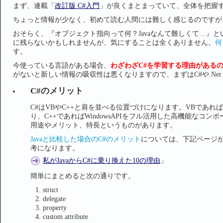
まず、連載「
改訂版 C#入門
」が良くまとまっていて、全体を把握
ちょっと情報が少なく、初めて読む人間には難しく感じるのですが
おそらく、『オブジェクト指向って何？Javaなんて難しくて…』
に残らないかもしれませんが、気にすることは全くありません。
何
す。
今使っている言語がある場合、
わざわざC#を学習する理由がある
がないと新しい情報の吸収性は悪くなりますので、まずはC#や.Net Fra
C#のメリット
C#はVBやC++と肩を並べる位置づけになります。VBであれ
り、C++であればWindowsAPIをフル活用した高機能な
用途やメリット、特長というものがあります。
Javaと比較した場合のC#のメリット
については、下記ページが
考になります。
私がJavaからC#に乗り換えた10の理由
」
簡単にまとめると次の通りです。
struct
delegate
property
custom attribute