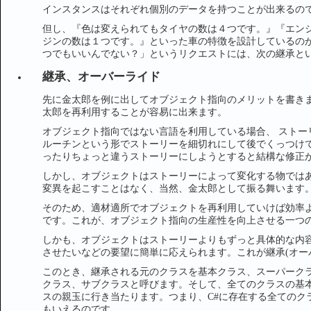
インスタンスはそれぞれ個別のデータを持つことが出来るの
但し、『色は変えられてもタイヤの数は４つです。』『エン
ジンの数は１つです。』といった車の特徴を設計しているの
つでもいいんでない？」というリクエストには、次の継承と
継承、オーバーライド
先に金太郎を例に出してオブジェクト指向のメリットを書き
太郎を再利用することが容易に出来ます。
オブジェクト指向ではない言語を利用している場合、 ストー
ルーチンという形でストーリーを細切れにして後でくっつけ
ったりちょっと違うストーリーにしようとすると結構な修正
しかし、オブジェクトはストーリーによって変化する物では
変異を起こすことはなく、当然、金太郎として振る舞います
そのため、適材適所でオブジェクトを再利用していけば効率
です。これが、オブジェクト指向の生産性を向上させる一つ
しかも、オブジェクトはストーリーよりもずっと具体的な内
させたいなどの要望に簡単に応えられます。これが継承(オー
このとき、継承される元のクラスを基本クラス、スーパーク
クラス、サブクラスと呼びます。そして、全てのクラスの基本ク
スの親玉に行き当たります。つまり、C#に存在する全てのクラ
もいえるのです。