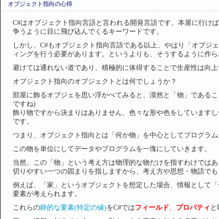
オブジェクト指向の心得
C#はオブジェクト指向言語と言われる開発言語です。本屋に行け
争うように目に飛び込んでくるキーワードです。
しかし、C#もオブジェクト指向言語である以上、やはり「オブジ
ィングを行う必要があります。というよりも、そうするように作ら
避けては通れない道であり、積極的に体得することで生産性は向上
オブジェクト指向のオブジェクトとは何でしょうか？
部屋に飾るオブジェを思い浮かべてみると、漠然と「物」であるこ
ですね)
飾り物ですから決まりはありません、色々な形や色をしていますし
です。
つまり、オブジェクト指向とは「何か物」を中心としてプログラム
この物を単位にしてデータやプログラムを一塊にしていきます。
当然、この「物」という考え方は物理的な物だけを指すわけではあ
切りやすい一つの固まりを指しますから、考え方や思想・物語でも
例えば、「家」というオブジェクトを想定した場合、情報として「
要素が考えられます。
これらの
静的な要素(特定の値)
をC#では
フィールド
、
プロパティ
と