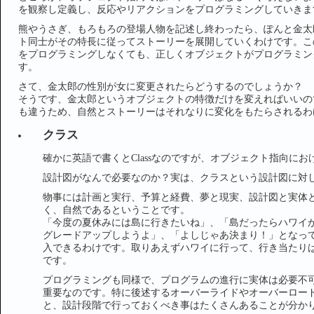
を観察し定義し、反応やリアクションをプログラミングしていきま
熊やうさぎ、もろもろの登場人物を記述し終わったら、ぽんと金太
ト同士がその特長に従ってストーリーを展開していくわけです。こ
をプログラミングしなくても、正しくオブジェクトがプログラミン
す。
さて、金太郎の性別が女に変更されたらどうするのでしょうか？
そうです、金太郎というオブジェクトの特徴だけを変えればいいの
も違うため、自然とストーリーはそれなりに変化をもたらされるわ
クラス
確かに英語で書くとClassなのですが、オブジェクト指向に
設計図がなんで必要なのか？実は、クラスという設計図に対
物事には計画と実行、予算と経費、夢と現実、設計図と実体
く、自然であるということです。
「今度の夏休みには島に行きたいね」、「島だったらハワイ
グレードアップしようよ」、「よしじゃあ決まり！」となっ
入できるわけです。取りあえずハワイに行って、行き当たり
です。
プログラミングも同様で、プログラムの進行に実体は必要不
重要なのです。特に後述するオーバーライドやオーバーロー
と、設計段階で行っておくべき事はたくさんあることが分か