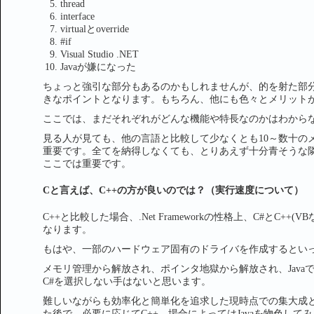
thread
interface
virtualとoverride
#if
Visual Studio .NET
Javaが嫌になった
ちょっと強引な部分もあるのかもしれませんが、的を射た部分
きなポイントとなります。もちろん、他にも色々とメリット
ここでは、まだそれぞれがどんな機能や特長なのかはわから
見る人が見ても、他の言語と比較して少なくとも10～数十の
重要です。全てを納得しなくても、とりあえず十分青そうな
ここでは重要です。
Cと言えば、C++の方が良いのでは？（実行速度について）
C++と比較した場合、.Net Frameworkの性格上、C#とC
なります。
もはや、一部のハードウェア固有のドライバを作成するといっ
メモリ管理から解放され、ポインタ地獄から解放され、Jav
C#を選択しない手はないと思います。
難しいながらも効率化と簡単化を追求した現時点での集大成と
た後で、必要に応じてC++、場合によってはJavaを物色し