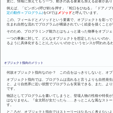
更に、情報に加えてもう一つ、動きのある要素も加える必要があり
例えば、「ピンポン(呼び鈴)を押す」「蛇口をひねる」「ドアノ
定の動作＝プログラム)
をC#では
メソッド
と呼んでいます。
この、フィールドとメソッドという要素で、オブジェクトを彩って
生まれ自然な流れでプログラムが構築されていく絵姿を描くことが
そのため、プログラミング能力とはちょっと違った物事をオブジェ
一つの事象に対して、どんなオブジェクトを想定したらいいのか、
るように具体化すること)したらいいのかというセンスが問われる
オブジェクト指向のメリット
何故オブジェクト指向なのか？ この点をはっきりしないと、オブ
オブジェクト指向では、プログラムは流れると言うよりも自然発生
と、より自然界に近い状態でプログラムを実装できる、また、より
です。
物語としてプログラムを書いてしまうと、登場人物の性格や特長が
はなりません。『金太郎が女だったら……きっとこんな風なストー
す。
ところが、オブジェクト指向ではストーリーはなるべく考えないよ