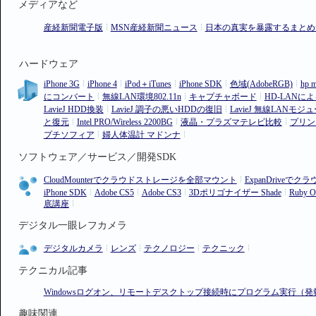
メディアなど
産経新聞電子版
MSN産経新聞ニュース
日本の真実を暴露するまとめ
ハードウェア
iPhone 3G
iPhone 4
iPod＋iTunes
iPhone SDK
色域(AdobeRGB)
hp m
にコンバート
無線LAN環境802.11n
キャプチャボード
HD-LAN
LavieJ HDD換装
LavieJ 調子の悪いHDDの復旧
LavieJ 無線LANモ
と復元
Intel PRO/Wireless 2200BG
液晶・プラズマテレビ比較
プリンタ
プチソフィア
婦人体温計 マドンナ
ソフトウェア／サービス／開発SDK
CloudMounterでクラウドストレージを全部マウント
ExpanDrive
iPhone SDK
Adobe CS5
Adobe CS3
3Dポリゴナイザー Shade
Ruby O
底講座
デジタル一眼レフカメラ
デジタルカメラ
レンズ
テクノロジー
テクニック
テクニカル記事
Windowsログオン、リモートデスクトップ接続時にプログラム実行（発
趣味関連