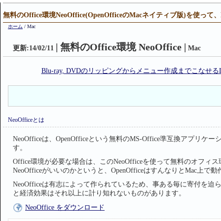
無料のOffice環境NeoOffice(OpenOfficeのMacネイティブ版)を使っ
ホーム
/
Mac
| 無料のOffice環境 NeoOffice |
更新:
14/02/11
Mac
Blu-ray, DVDのリッピングからメニュー作成までこなせるLeawo
NeoOfficeとは
NeoOfficeは、OpenOfficeという無料のMS-Office準互換
す。
Office環境が必要な場合は、このNeoOfficeを使って無料のオフィ
NeoOfficeがいいのかというと、OpenOfficeはすんなりとMa
NeoOfficeは有志によって作られているため、事ある毎に寄付
と経済効果はそれ以上に計り知れないものがあります。
NeoOffice をダウンロード