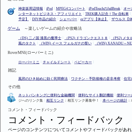
神楽坂周辺情報
iPod
MPEG4コンバート
iPodTouchのJailBreak
オー
ンターネットビジネス・アフィリエイト
TREK購入記念！The 自転車
予定】
DIY作品の紹介
シェーバー
ezアプリ【休止】
ザウルス【
ゲーム
～楽しいゲームの紹介や攻略法
（DS) 二ノ国 漆黒の魔導士
（PS2) ドラゴンクエスト８
（PS2) メ
風のタクト
（WIN) イース フェルガナの誓い
（WIN) XANADU～NE
RoverMNI(ローバーミニ)
ローバーミニ
チャイルドシート
ベビーカー
雑記
風邪のひき始めに効く民間療法
ワクチン・予防接種の是非考察
住宅
その他
ネットバンキングに便利な金融機関
便利なサイト翻訳機能
便利ツール 
ジへのリンク集
相互リンク
：相互リンク募集中！
本ページの統計
：
コメント・フィードバック