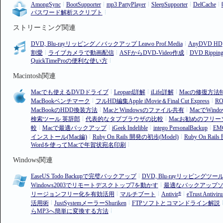
AmongSync
BootSupporter
mp3 PartyPlayer
SleepSupporter
DelCache
パスワード解析スクリプト
ストリーミング関連
DVD, Blu-rayリッピング／バックアップ Leawo Prof.Media
AnyDVD HD
割愛
ライブカメラで動画配信
ASFからDVD-Video作成
DVD Ripp
QuickTimeProの便利な使い方
Macintosh関連
Macでも使えるDVDドライブ
Leopard詳解
iLife詳解
Macの修復方法
MacBookベンチマーク
フルHD編集Apple iMovie＆Final Cut Express
RO
MacBookのHDD換装方法
MacとWindowsのファイル共有
MacでWin
検索ツール 英辞郎
代表的なタブブラウザの比較
Macお勧めのフリ
較
Macで最適バックアップ
iGeek Indelible
intego PersonalBackup
EM
インストール(Mac編)
Ruby On Rails 開発の初歩(Model)
Ruby On Rail
Wordを使ってMacで年賀状宛名印刷
Windows関連
EaseUS Todo Backupで完璧バックアップ
DVD, Blu-rayリッピングツール
Windows2003でリモートデスクトップ7を動かす
最適なバックアップ
リージョンフリー化を有効活用
マルチブート
Antivir
eTrust Antiviru
®
活用術
JustSystemメーラーShuriken
FTPソフトとコマンドライン解説
らMP3へ簡単に変換する方法