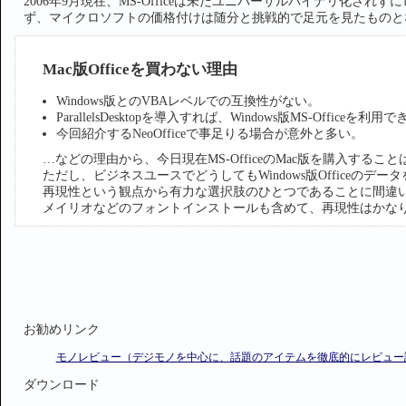
2006年9月現在、MS-Officeは未だユニバーサルバイナリ化さ
ず、マイクロソフトの価格付けは随分と挑戦的で足元を見たものと
Mac版Officeを買わない理由
Windows版とのVBAレベルでの互換性がない。
ParallelsDesktopを導入すれば、Windows版MS-Officeを利用
今回紹介するNeoOfficeで事足りる場合が意外と多い。
…などの理由から、今日現在MS-OfficeのMac版を購入する
ただし、ビジネスユースでどうしてもWindows版Officeの
再現性という観点から有力な選択肢のひとつであることに間違
メイリオなどのフォントインストールも含めて、再現性はかな
お勧めリンク
モノレビュー（デジモノを中心に、話題のアイテムを徹底的にレビュー
ダウンロード